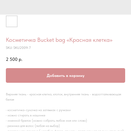
Косметичка Bucket bag «Красная клетка»
SKU:
SKU2009-7
2 500
р.
Добавить в корзину
Верхняя ткань - красная клетка, хлопок, внутренняя ткань - водоотталкивающая
белая
• косметичка-сумочка на затяжках с ручками
• можно стирать в машинке
• именной брелок (можно собрать любое имя или слово)
• резинка для волос (любая на выбор)
• подарочная упаковка ( коробка, флаер, стикеры, подписанная от руки открытка)