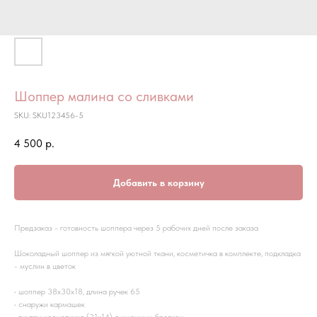
Шоппер малина со сливками
SKU:
SKU123456-5
4 500
р.
Добавить в корзину
Предзаказ - готовность шоппера через 5 рабочих дней после заказа
Шоколадный шоппер из мягкой уютной ткани, косметичка в комплекте, подкладка
- муслин в цветок
• шоппер 38х30х18, длина ручек 65
• снаружи кармашек
• внутри косметичка (21х14) с именным брелком