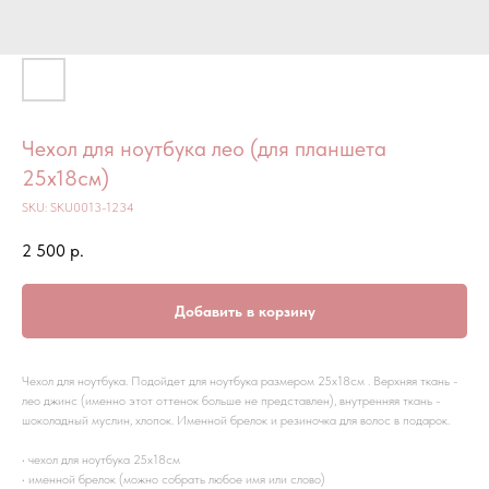
Чехол для ноутбука лео (для планшета
25х18см)
SKU:
SKU0013-1234
2 500
р.
Добавить в корзину
Чехол для ноутбука. Подойдет для ноутбука размером 25х18см . Верхняя ткань -
лео джинс (именно этот оттенок больше не представлен), внутренняя ткань -
шоколадный муслин, хлопок. Именной брелок и резиночка для волос в подарок.
• чехол для ноутбука 25х18см
• именной брелок (можно собрать любое имя или слово)