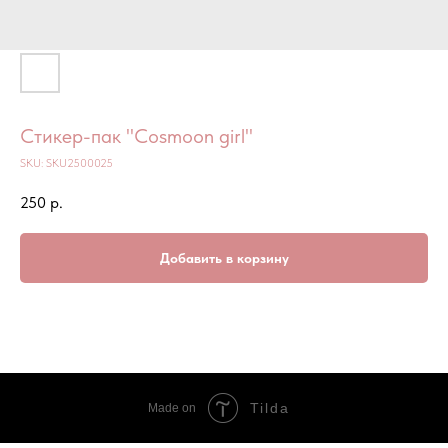
Стикер-пак "Cosmoon girl"
SKU:
SKU2500025
250
р.
Добавить в корзину
Tilda
Made on