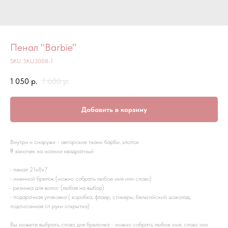
Пенал "Barbie"
SKU:
SKU3008-1
1 050
р.
1 600
р.
Добавить в корзину
Внутри и снаружи - авторские ткани барби, хлопок
‼️ замочек на молнии квадратный
• пенал 21х8х7
• именной брелок (можно собрать любое имя или слово)
• резинка для волос (любая на выбор)
• подарочная упаковка ( коробка, флаер, стикеры, бельгийский шоколад,
подписанная от руки открытка)
Вы можете выбрать слово для брелочка - можно собрать любое имя, слово или